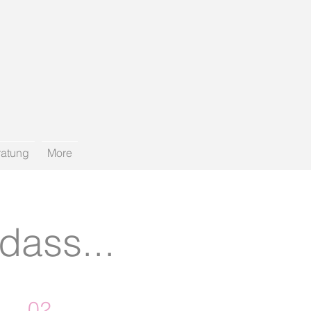
ratung
More
dass...
02