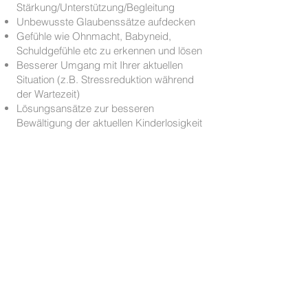
Stärkung/Unterstützung/Begleitung
Unbewusste Glaubenssätze aufdecken
Gefühle wie Ohnmacht, Babyneid,
Schuldgefühle etc zu erkennen und lösen
Besserer Umgang mit Ihrer aktuellen
Situation (z.B. Stressreduktion während
der Wartezeit)
Lösungsansätze zur besseren
Bewältigung der aktuellen Kinderlosigkeit
02
Diese ganzheitliche Methode
findet sowohl in der
reproduktionsmedizinischen Begleitung
als auch in der natürlichen Empfängnis
ihren Platz, um dich in deiner Fruchtbarkeit
zu unterstützen als auch im mentalen
Bereich zu stärken.